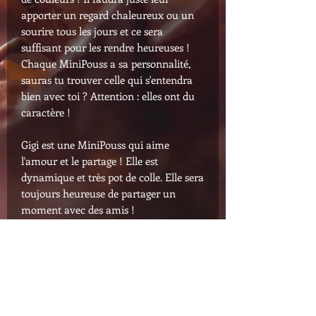
apporter un regard chaleureux ou un
sourire tous les jours et ce sera
suffisant pour les rendre heureuses !
Chaque MiniPouss a sa personnalité,
sauras tu trouver celle qui s'entendra
bien avec toi ? Attention : elles ont du
caractère !
Gigi est une MiniPouss qui aime
l'amour et le partage ! Elle est
dynamique et très pot de colle. Elle sera
toujours heureuse de partager un
moment avec des amis !
Dimensions
: environ 11 cm de haut.
Photo non contractuelle : il peut y
avoir de légères différences de couleur,
car chaque création est réalisée de