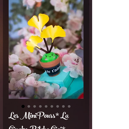
Les MiniPouss* La